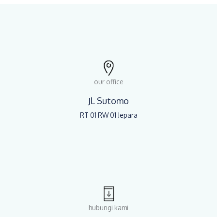
our office
Jl. Sutomo
RT 01 RW 01 Jepara
hubungi kami