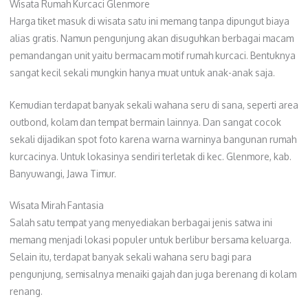
Wisata Rumah Kurcaci Glenmore
Harga tiket masuk di wisata satu ini memang tanpa dipungut biaya
alias gratis. Namun pengunjung akan disuguhkan berbagai macam
pemandangan unit yaitu bermacam motif rumah kurcaci. Bentuknya
sangat kecil sekali mungkin hanya muat untuk anak-anak saja.
Kemudian terdapat banyak sekali wahana seru di sana, seperti area
outbond, kolam dan tempat bermain lainnya. Dan sangat cocok
sekali dijadikan spot foto karena warna warninya bangunan rumah
kurcacinya. Untuk lokasinya sendiri terletak di kec. Glenmore, kab.
Banyuwangi, Jawa Timur.
Wisata Mirah Fantasia
Salah satu tempat yang menyediakan berbagai jenis satwa ini
memang menjadi lokasi populer untuk berlibur bersama keluarga.
Selain itu, terdapat banyak sekali wahana seru bagi para
pengunjung, semisalnya menaiki gajah dan juga berenang di kolam
renang.