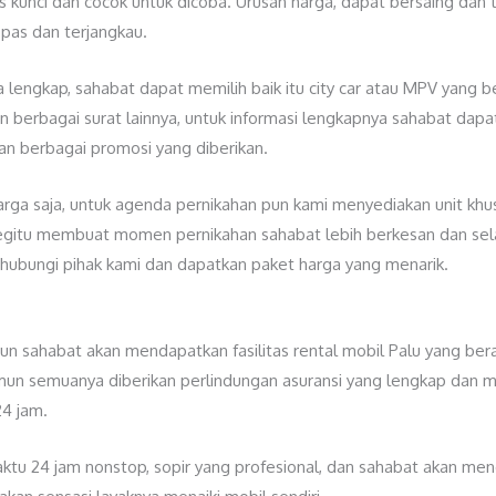
 kunci dan cocok untuk dicoba. Urusan harga, dapat bersaing dan 
pas dan terjangkau.
 lengkap, sahabat dapat memilih baik itu city car atau MPV yang be
 dan berbagai surat lainnya, untuk informasi lengkapnya sahabat d
an berbagai promosi yang diberikan.
arga saja, untuk agenda pernikahan pun kami menyediakan unit khu
gitu membuat momen pernikahan sahabat lebih berkesan dan selalu
ubungi pihak kami dan dapatkan paket harga yang menarik.
un sahabat akan mendapatkan fasilitas rental mobil Palu yang b
amun semuanya diberikan perlindungan asuransi yang lengkap dan me
4 jam.
ktu 24 jam nonstop, sopir yang profesional, dan sahabat akan men