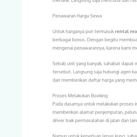
menarik. Langsung saja mencoba dan rasa
Penawaran Harga Sewa
Untuk harganya pun termasuk
rental mo
berbagai bonus. Dengan begitu membuat 
mengenai penawarannya, karena kami mem
Sebab unit yang banyak, sahabat dapa
tersebut. Langsung saja hubungi agen k
dan memberikan daftar harga yang memil
Proses Melakukan Booking
Pada dasarnya untuk melakukan proses i
memberikan alamat penjemputan, pelunas
driver baik permasalahan di jalan dan l
Namun untuk keperluan lepas kunci, sah