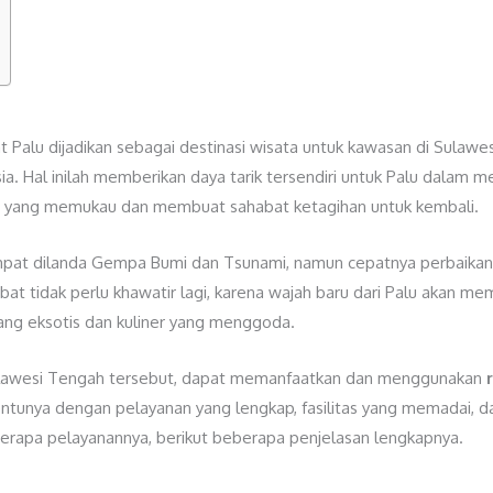
alu dijadikan sebagai destinasi wisata untuk kawasan di Sulawes
esia. Hal inilah memberikan daya tarik tersendiri untuk Palu dalam
m yang memukau dan membuat sahabat ketagihan untuk kembali.
mpat dilanda Gempa Bumi dan Tsunami, namun cepatnya perbaik
abat tidak perlu khawatir lagi, karena wajah baru dari Palu akan 
yang eksotis dan kuliner yang menggoda.
 Sulawesi Tengah tersebut, dapat memanfaatkan dan menggunakan
Tentunya dengan pelayanan yang lengkap, fasilitas yang memadai,
berapa pelayanannya, berikut beberapa penjelasan lengkapnya.