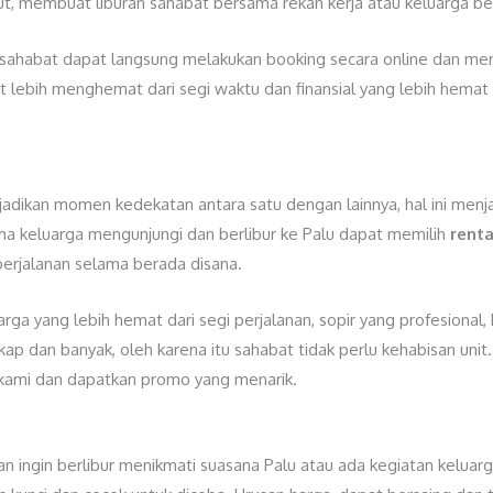
ut, membuat liburan sahabat bersama rekan kerja atau keluarga bes
, sahabat dapat langsung melakukan booking secara online dan m
lebih menghemat dari segi waktu dan finansial yang lebih hemat 
jadikan momen kedekatan antara satu dengan lainnya, hal ini men
ma keluarga mengunjungi dan berlibur ke Palu dapat memilih
renta
erjalanan selama berada disana.
ga yang lebih hemat dari segi perjalanan, sopir yang profesional,
kap dan banyak, oleh karena itu sahabat tidak perlu kehabisan uni
kami dan dapatkan promo yang menarik.
an ingin berlibur menikmati suasana Palu atau ada kegiatan keluarg