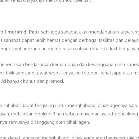
kan sensasi layaknya menaiki mobil sendiri.
bil murah di Palu
, sehingga sahabat akan mendapatkan tawaran
sahabat dapat lebih hemat dengan berbagai fasilitas dan pelayan
pertimbangkan dan memberikan solusi terbaik terkait harga yang
t menentukan berdasarkan kemampuan dan kesanggupan untuk mel
ami baik langsung lewat websitenya, no telepon, whatsapp atau m
iki banyak bonus dan promosi.
ni sahabat dapat langsung untuk menghubungi pihak agennya saja,
an, melakukan booking 3 hari sebelumnya dan syarat pendukung 
ainnya semuanya ditanggung oleh pihak agen.
abat dapat langsung menghubungi pihak agen atau langsung saja 