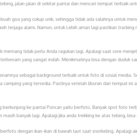
ebing, jalan-jalan di sekitar pantai dan mencari tempat terbaik unt
 sebuah goa yang cukup unik, sehingga tidak ada salahnya untuk me
asih terjaga alami. Namun, untuk Lebih aman lagi pastikan trackin
 memang tidak perlu Anda ragukan lagi. Apalagi saat sore menje
erbenam yang sangat indah. Menikmatinya bisa dengan duduk santa
namnya sebagai background terbaik untuk foto di sosial media. Se
a camping yang tersedia. Pastinya setelah liburan dari tempat ini 
g berkunjung ke pantai Poncan yaitu berfoto. Banyak spot foto terb
n masih banyak lagi. Apalagi jika anda trekking ke atas tebing, bis
 berfoto dengan ikan-ikan di bawah laut saat snorkeling. Apalagi air