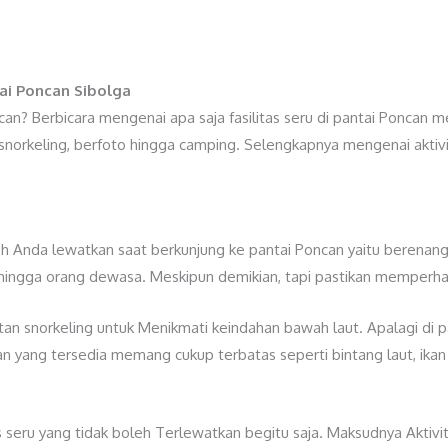
ai Poncan Sibolga
Poncan? Berbicara mengenai apa saja fasilitas seru di pantai Poncan
g, snorkeling, berfoto hingga camping. Selengkapnya mengenai aktivi
oleh Anda lewatkan saat berkunjung ke pantai Poncan yaitu berena
ingga orang dewasa. Meskipun demikian, tapi pastikan memperhat
tan snorkeling untuk Menikmati keindahan bawah laut. Apalagi di p
kan yang tersedia memang cukup terbatas seperti bintang laut, ika
as seru yang tidak boleh Terlewatkan begitu saja. Maksudnya Aktiv