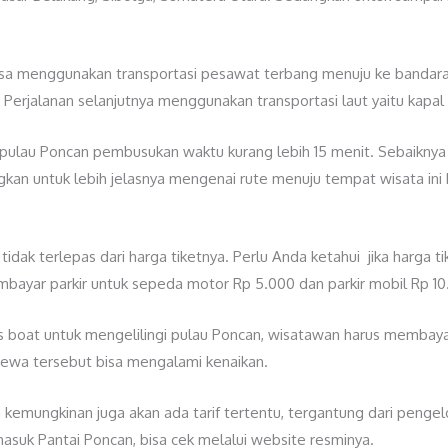
bisa menggunakan transportasi pesawat terbang menuju ke bandara 
 Perjalanan selanjutnya menggunakan transportasi laut yaitu kapal
 pulau Poncan pembusukan waktu kurang lebih 15 menit. Sebaiknya
ngkan untuk lebih jelasnya mengenai rute menuju tempat wisata i
idak terlepas dari harga tiketnya. Perlu Anda ketahui jika harga t
mbayar parkir untuk sepeda motor Rp 5.000 dan parkir mobil Rp 10
litas boat untuk mengelilingi pulau Poncan, wisatawan harus memba
ewa tersebut bisa mengalami kenaikan.
 kemungkinan juga akan ada tarif tertentu, tergantung dari pengel
masuk Pantai Poncan, bisa cek melalui website resminya.