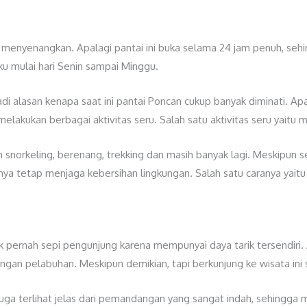
menyenangkan. Apalagi pantai ini buka selama 24 jam penuh, seh
ku mulai hari Senin sampai Minggu.
adi alasan kenapa saat ini pantai Poncan cukup banyak diminati. Apa
elakukan berbagai aktivitas seru. Salah satu aktivitas seru yaitu
an snorkeling, berenang, trekking dan masih banyak lagi. Meskipu
knya tetap menjaga kebersihan lingkungan. Salah satu caranya ya
 pernah sepi pengunjung karena mempunyai daya tarik tersendiri. A
engan pelabuhan. Meskipun demikian, tapi berkunjung ke wisata ini
ini juga terlihat jelas dari pemandangan yang sangat indah, sehing