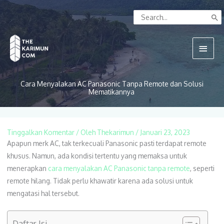
Lewati
Search
ke
for:
konten
Menu
Utam
Cara Menyalakan AC Panasonic Tanpa Remote dan Solusi
Mematikannya
Tinggalkan Komentar
/ Oleh
Thekarimun
/
Januari 23, 2023
Apapun merk AC, tak terkecuali Panasonic pasti terdapat remote
khusus. Namun, ada kondisi tertentu yang memaksa untuk
menerapkan
cara menyalakan AC Panasonic tanpa remote
, seperti
remote hilang. Tidak perlu khawatir karena ada solusi untuk
mengatasi hal tersebut.
Daftar Isi