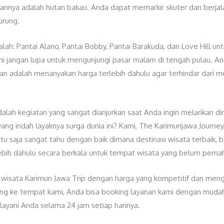
uannya adalah hutan bakau. Anda dapat memarkir skuter dan berjala
urung.
alah: Pantai Alano, Pantai Bobby, Pantai Barakuda, dan Love Hill un
k ini jangan lupa untuk mengunjungi pasar malam di tengah pulau.
ikan adalah menanyakan harga terlebih dahulu agar terhindar dari 
ah kegiatan yang sangat dianjurkan saat Anda ingin melarikan diri d
g indah layaknya surga dunia ini? Kami, The Karimunjawa Journey, 
u saja sangat tahu dengan baik dimana destinasi wisata terbaik, b
lebih dahulu secara berkala untuk tempat wisata yang belum pernah
isata Karimun Jawa Trip dengan harga yang kompetitif dan mengut
tang ke tempat kami, Anda bisa booking layanan kami dengan muda
ayani Anda selama 24 jam setiap harinya.