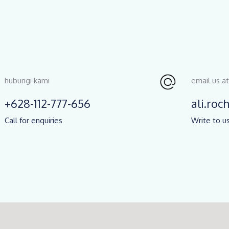
hubungi kami
email us at
+628-112-777-656
ali.ro
Call for enquiries
Write to us