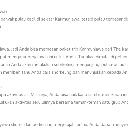
awa?
anyak pulau kecil di sekitar Karimunjawa, tetapi pulau terbesar 
i.
unjawa. Jadi Anda bisa memesan paket trip Karimunjawa dari The K
pat mengatur perjalanan ini untuk Anda. Tur akan dimulai di pelab
nan Anda akan melakukan snorkeling, mengunjungi pulau-pulau lain
n memberi tahu Anda cara snorkeling dan menunjukkan kepada And
ai
pa aktivitas air. Misalnya, Anda bisa naik kano sambil menikmati i
lakukan aktivitas seru lainnya bersama teman-teman satu grup And
nyewa skuter dan berkeliling menjelajahi pulau. Anda dapat meny