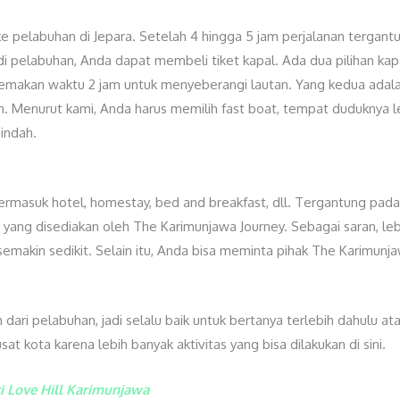
e pelabuhan di Jepara. Setelah 4 hingga 5 jam perjalanan tergantung
di pelabuhan, Anda dapat membeli tiket kapal. Ada dua pilihan ka
memakan waktu 2 jam untuk menyeberangi lautan. Yang kedua adala
. Menurut kami, Anda harus memilih fast boat, tempat duduknya l
indah.
ermasuk hotel, homestay, bed and breakfast, dll. Tergantung pa
yang disediakan oleh The Karimunjawa Journey. Sebagai saran, le
n semakin sedikit. Selain itu, Anda bisa meminta pihak The Karimu
ari pelabuhan, jadi selalu baik untuk bertanya terlebih dahulu at
t kota karena lebih banyak aktivitas yang bisa dilakukan di sini.
i Love Hill Karimunjawa