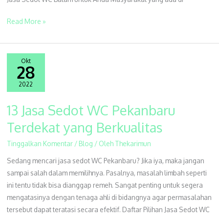
Read More »
Okt
28
2022
13 Jasa Sedot WC Pekanbaru
13
Jasa
Terdekat yang Berkualitas
Sedot
Tinggalkan Komentar
/
Blog
/ Oleh
Thekarimun
WC
Pekanbaru
Sedang mencari jasa sedot WC Pekanbaru? Jika iya, maka jangan
Terdekat
sampai salah dalam memilihnya. Pasalnya, masalah limbah seperti
yang
ini tentu tidak bisa dianggap remeh. Sangat penting untuk segera
Berkualitas
mengatasinya dengan tenaga ahli di bidangnya agar permasalahan
tersebut dapat teratasi secara efektif. Daftar Pilihan Jasa Sedot WC