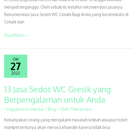
Limbah
menjadi terganggu. Oleh sebab itu ketahui rekomendasi jasanya.
Rekomendasi Jasa Sedot WC Cimahi Bagi Anda yang berdomisilis di
Cimahi dan
Read More »
Okt
27
2022
13 Jasa Sedot WC Gresik yang
13
Jasa
Berpengalaman untuk Anda
Sedot
Tinggalkan Komentar
/
Blog
/ Oleh
Thekarimun
WC
Gresik
Kebanyakan orang yang mengalami masalah limbah ataupun toilet
yang
mampet tentunya akan merasa khawatir karena tidak bisa
Berpengalaman