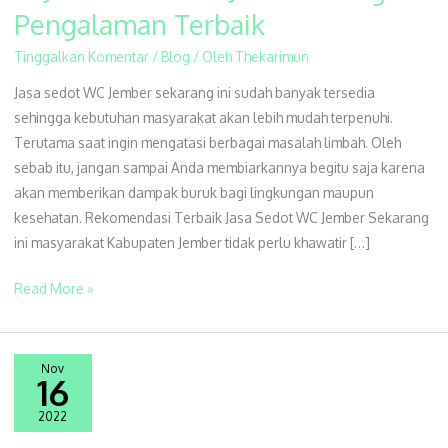
Jasa
Pengalaman Terbaik
Sedot
Tinggalkan Komentar
/
Blog
/ Oleh
Thekarimun
WC
Jember
Jasa sedot WC Jember sekarang ini sudah banyak tersedia
dengan
sehingga kebutuhan masyarakat akan lebih mudah terpenuhi.
Pengalaman
Terutama saat ingin mengatasi berbagai masalah limbah. Oleh
Terbaik
sebab itu, jangan sampai Anda membiarkannya begitu saja karena
akan memberikan dampak buruk bagi lingkungan maupun
kesehatan. Rekomendasi Terbaik Jasa Sedot WC Jember Sekarang
ini masyarakat Kabupaten Jember tidak perlu khawatir […]
Read More »
Nov
16
2022