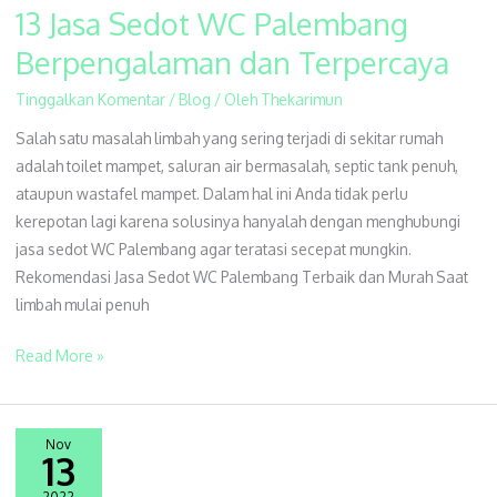
13 Jasa Sedot WC Palembang
13
Jasa
Berpengalaman dan Terpercaya
Sedot
Tinggalkan Komentar
/
Blog
/ Oleh
Thekarimun
WC
Palembang
Salah satu masalah limbah yang sering terjadi di sekitar rumah
Berpengalaman
adalah toilet mampet, saluran air bermasalah, septic tank penuh,
dan
ataupun wastafel mampet. Dalam hal ini Anda tidak perlu
Terpercaya
kerepotan lagi karena solusinya hanyalah dengan menghubungi
jasa sedot WC Palembang agar teratasi secepat mungkin.
Rekomendasi Jasa Sedot WC Palembang Terbaik dan Murah Saat
limbah mulai penuh
Read More »
Nov
13