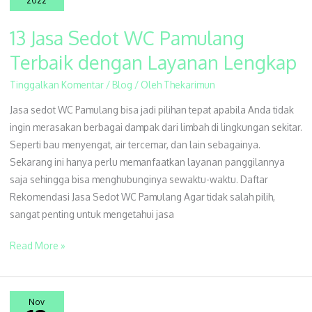
2022
13 Jasa Sedot WC Pamulang
13
Jasa
Terbaik dengan Layanan Lengkap
Sedot
Tinggalkan Komentar
/
Blog
/ Oleh
Thekarimun
WC
Pamulang
Jasa sedot WC Pamulang bisa jadi pilihan tepat apabila Anda tidak
Terbaik
ingin merasakan berbagai dampak dari limbah di lingkungan sekitar.
dengan
Seperti bau menyengat, air tercemar, dan lain sebagainya.
Layanan
Sekarang ini hanya perlu memanfaatkan layanan panggilannya
Lengkap
saja sehingga bisa menghubunginya sewaktu-waktu. Daftar
Rekomendasi Jasa Sedot WC Pamulang Agar tidak salah pilih,
sangat penting untuk mengetahui jasa
Read More »
Nov