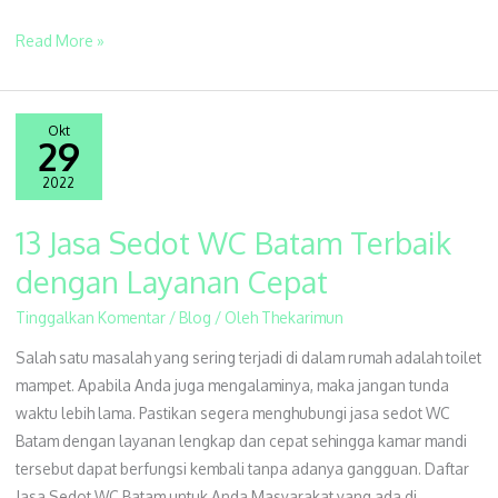
Read More »
Okt
29
2022
13 Jasa Sedot WC Batam Terbaik
13
Jasa
dengan Layanan Cepat
Sedot
Tinggalkan Komentar
/
Blog
/ Oleh
Thekarimun
WC
Batam
Salah satu masalah yang sering terjadi di dalam rumah adalah toilet
Terbaik
mampet. Apabila Anda juga mengalaminya, maka jangan tunda
dengan
waktu lebih lama. Pastikan segera menghubungi jasa sedot WC
Layanan
Batam dengan layanan lengkap dan cepat sehingga kamar mandi
Cepat
tersebut dapat berfungsi kembali tanpa adanya gangguan. Daftar
Jasa Sedot WC Batam untuk Anda Masyarakat yang ada di