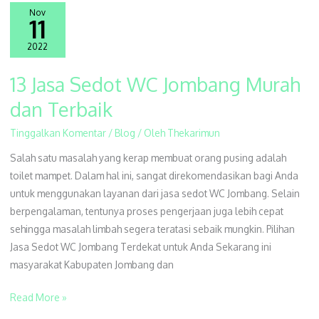
Nov
11
2022
13 Jasa Sedot WC Jombang Murah
13
Jasa
dan Terbaik
Sedot
Tinggalkan Komentar
/
Blog
/ Oleh
Thekarimun
WC
Jombang
Salah satu masalah yang kerap membuat orang pusing adalah
Murah
toilet mampet. Dalam hal ini, sangat direkomendasikan bagi Anda
dan
untuk menggunakan layanan dari jasa sedot WC Jombang. Selain
Terbaik
berpengalaman, tentunya proses pengerjaan juga lebih cepat
sehingga masalah limbah segera teratasi sebaik mungkin. Pilihan
Jasa Sedot WC Jombang Terdekat untuk Anda Sekarang ini
masyarakat Kabupaten Jombang dan
Read More »