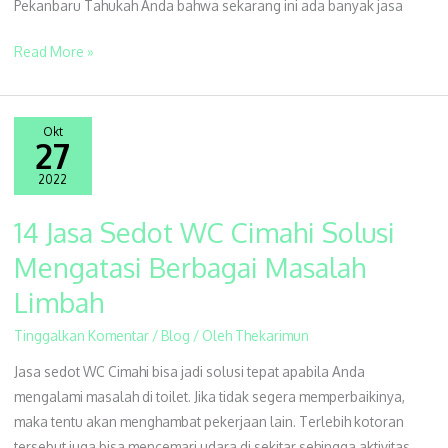
Pekanbaru Tahukah Anda bahwa sekarang ini ada banyak jasa
Read More »
Okt
27
2022
14 Jasa Sedot WC Cimahi Solusi
14
Jasa
Mengatasi Berbagai Masalah
Sedot
Limbah
WC
Cimahi
Tinggalkan Komentar
/
Blog
/ Oleh
Thekarimun
Solusi
Jasa sedot WC Cimahi bisa jadi solusi tepat apabila Anda
Mengatasi
mengalami masalah di toilet. Jika tidak segera memperbaikinya,
Berbagai
maka tentu akan menghambat pekerjaan lain. Terlebih kotoran
Masalah
tersebut juga bisa mencemari udara di sekitar sehingga aktivitas