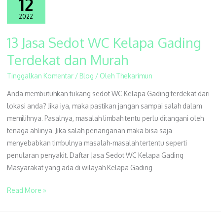
12
2022
13 Jasa Sedot WC Kelapa Gading
13
Jasa
Terdekat dan Murah
Sedot
Tinggalkan Komentar
/
Blog
/ Oleh
Thekarimun
WC
Kelapa
Anda membutuhkan tukang sedot WC Kelapa Gading terdekat dari
Gading
lokasi anda? Jika iya, maka pastikan jangan sampai salah dalam
Terdekat
memilihnya. Pasalnya, masalah limbah tentu perlu ditangani oleh
dan
tenaga ahlinya. Jika salah penanganan maka bisa saja
Murah
menyebabkan timbulnya masalah-masalah tertentu seperti
penularan penyakit. Daftar Jasa Sedot WC Kelapa Gading
Masyarakat yang ada di wilayah Kelapa Gading
Read More »