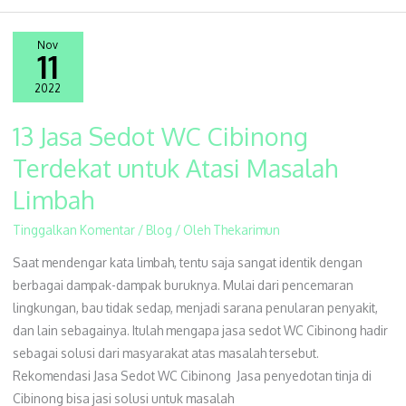
Nov
11
2022
13 Jasa Sedot WC Cibinong
13
Jasa
Terdekat untuk Atasi Masalah
Sedot
Limbah
WC
Cibinong
Tinggalkan Komentar
/
Blog
/ Oleh
Thekarimun
Terdekat
Saat mendengar kata limbah, tentu saja sangat identik dengan
untuk
berbagai dampak-dampak buruknya. Mulai dari pencemaran
Atasi
lingkungan, bau tidak sedap, menjadi sarana penularan penyakit,
Masalah
dan lain sebagainya. Itulah mengapa jasa sedot WC Cibinong hadir
Limbah
sebagai solusi dari masyarakat atas masalah tersebut.
Rekomendasi Jasa Sedot WC Cibinong Jasa penyedotan tinja di
Cibinong bisa jasi solusi untuk masalah