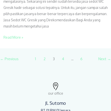
mengatasinya. Sekarang ini sendiri sudah tersedia jasa sedot WC
untuk
Gresik hadir sebagai solusi tepatnya. Untuk itu, jangan sampai salah
Anda
pilih pastikan jasanya benar-benar terpercaya dan berpengalaman.
Jasa Sedot WC Gresik yang Direkomendasikan Bagi Anda yang
masih belum mengetahui jasa
Read More »
←
Previous
1
2
3
4
…
6
Next
→
our office
Jl. Sutomo
RT 01 RW 01 Jepara