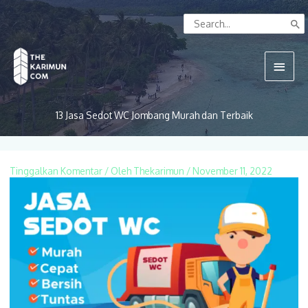
Lewati
Search
ke
for:
konten
Menu
Utam
13 Jasa Sedot WC Jombang Murah dan Terbaik
Tinggalkan Komentar
/ Oleh
Thekarimun
/
November 11, 2022