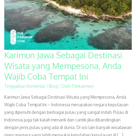
Karimun Jawa Sebagai Destinasi
Karimun
Jawa
Wisata yang Mempesona, Anda
Sebagai
Wajib Coba Tempat Ini
Destinasi
Wisata
Tinggalkan Komentar
/
Blog
/ Oleh
Thekarimun
yang
Karimun Jawa Sebagai Destinasi Wisata yang Mempesona, Anda
Mempesona,
Wajib Coba Tempat Ini – Indonesia merupakan negara kepulauan
Anda
yang dipenuhi dengan berbagai pulau yang sangat indah. Pulau di
Wajib
Indonesia juga tak kalah menarik dan cantik jika dibandingkan
Coba
dengan jenis pulau yang ada di dunia. Di sisi lain banyak wisatawan
Tempat
mancanegara yang lebih menyukai keindahan kepulauan di […]