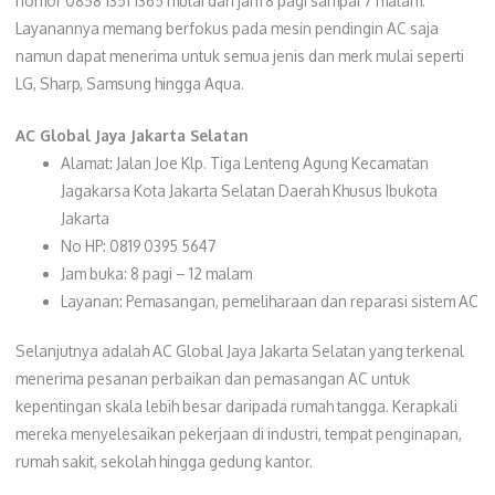
nomor 0858 1351 1365 mulai dari jam 8 pagi sampai 7 malam.
Layanannya memang berfokus pada mesin pendingin AC saja
namun dapat menerima untuk semua jenis dan merk mulai seperti
LG, Sharp, Samsung hingga Aqua.
AC Global Jaya Jakarta Selatan
Alamat: Jalan Joe Klp. Tiga Lenteng Agung Kecamatan
Jagakarsa Kota Jakarta Selatan Daerah Khusus Ibukota
Jakarta
No HP: 0819 0395 5647
Jam buka: 8 pagi – 12 malam
Layanan: Pemasangan, pemeliharaan dan reparasi sistem AC
Selanjutnya adalah AC Global Jaya Jakarta Selatan yang terkenal
menerima pesanan perbaikan dan pemasangan AC untuk
kepentingan skala lebih besar daripada rumah tangga. Kerapkali
mereka menyelesaikan pekerjaan di industri, tempat penginapan,
rumah sakit, sekolah hingga gedung kantor.