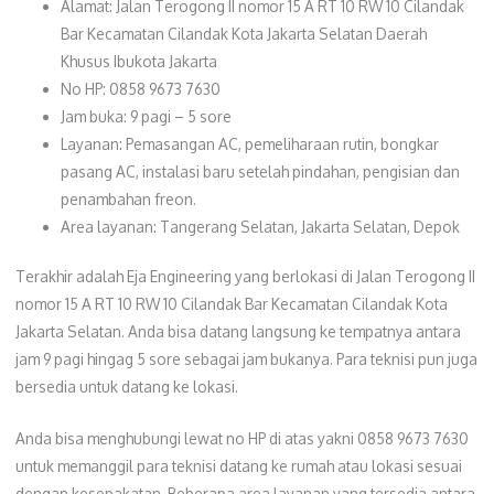
Alamat: Jalan Terogong II nomor 15 A RT 10 RW 10 Cilandak
Bar Kecamatan Cilandak Kota Jakarta Selatan Daerah
Khusus Ibukota Jakarta
No HP: 0858 9673 7630
Jam buka: 9 pagi – 5 sore
Layanan: Pemasangan AC, pemeliharaan rutin, bongkar
pasang AC, instalasi baru setelah pindahan, pengisian dan
penambahan freon.
Area layanan: Tangerang Selatan, Jakarta Selatan, Depok
Terakhir adalah Eja Engineering yang berlokasi di Jalan Terogong II
nomor 15 A RT 10 RW 10 Cilandak Bar Kecamatan Cilandak Kota
Jakarta Selatan. Anda bisa datang langsung ke tempatnya antara
jam 9 pagi hingag 5 sore sebagai jam bukanya. Para teknisi pun juga
bersedia untuk datang ke lokasi.
Anda bisa menghubungi lewat no HP di atas yakni 0858 9673 7630
untuk memanggil para teknisi datang ke rumah atau lokasi sesuai
dengan kesepakatan. Beberapa area layanan yang tersedia antara