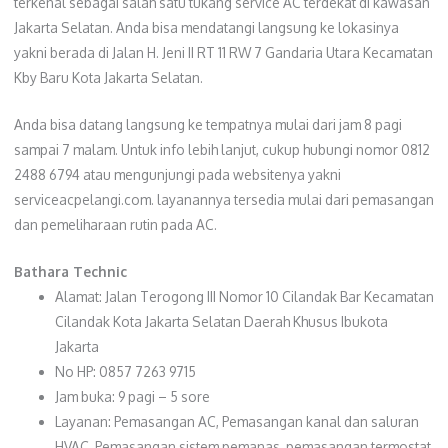
terkenal sebagai salah satu tukang service AC terdekat di kawasan
Jakarta Selatan. Anda bisa mendatangi langsung ke lokasinya
yakni berada di Jalan H. Jeni II RT 11 RW 7 Gandaria Utara Kecamatan
Kby Baru Kota Jakarta Selatan.
Anda bisa datang langsung ke tempatnya mulai dari jam 8 pagi
sampai 7 malam. Untuk info lebih lanjut, cukup hubungi nomor 0812
2488 6794 atau mengunjungi pada websitenya yakni
serviceacpelangi.com. layanannya tersedia mulai dari pemasangan
dan pemeliharaan rutin pada AC.
Bathara Technic
Alamat: Jalan Terogong III Nomor 10 Cilandak Bar Kecamatan
Cilandak Kota Jakarta Selatan Daerah Khusus Ibukota
Jakarta
No HP: 0857 7263 9715
Jam buka: 9 pagi – 5 sore
Layanan: Pemasangan AC, Pemasangan kanal dan saluran
HVAC, Pemasangan sistem pemanas, pemasangan termostat,