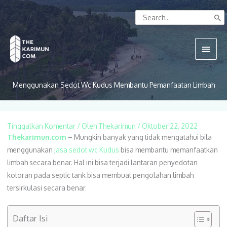
Lewati
Search
ke
for:
konten
Menu
Utam
Menggunakan Sedot Wc Kudus Membantu Pemanfaatan Limbah
Tinggalkan Komentar
/ Oleh
Thekarimun
/
Oktober 22, 2022
Thekarimun.com
– Mungkin banyak yang tidak mengatahui bila
menggunakan
jasa sedot wc Kudus
bisa membantu memanfaatkan
limbah secara benar. Hal ini bisa terjadi lantaran penyedotan
kotoran pada septic tank bisa membuat pengolahan limbah
tersirkulasi secara benar.
Daftar Isi