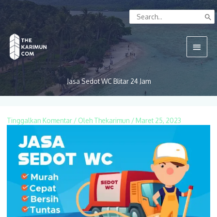
Lewati
Search
ke
for:
konten
Menu
Utam
Jasa Sedot WC Blitar 24 Jam
Tinggalkan Komentar
/ Oleh
Thekarimun
/
Maret 25, 2023