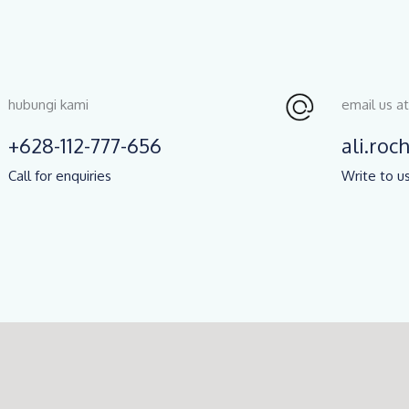
hubungi kami
email us at
+628-112-777-656
ali.ro
Call for enquiries
Write to us