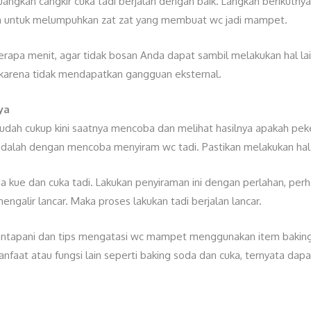
angkan cangkir cuka tadi berjalan dengan baik. Langkah berikutn
nya untuk melumpuhkan zat zat yang membuat wc jadi mampet.
apa menit, agar tidak bosan Anda dapat sambil melakukan hal la
l karena tidak mendapatkan gangguan eksternal.
ya
ah cukup kini saatnya mencoba dan melihat hasilnya apakah peker
alah dengan mencoba menyiram wc tadi. Pastikan melakukan hal i
a kue dan cuka tadi. Lakukan penyiraman ini dengan perlahan, per
mengalir lancar. Maka proses lakukan tadi berjalan lancar.
antapani dan tips mengatasi wc mampet menggunakan item baking 
anfaat atau fungsi lain seperti baking soda dan cuka, ternyata d