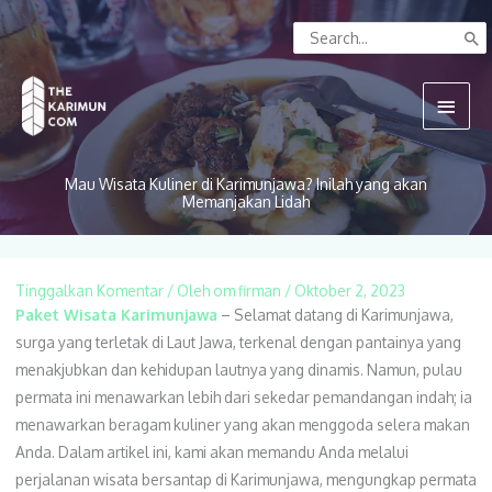
Lewati
Search
ke
for:
konten
Menu
Utam
Mau Wisata Kuliner di Karimunjawa? Inilah yang akan
Memanjakan Lidah
Tinggalkan Komentar
/ Oleh
om firman
/
Oktober 2, 2023
Paket Wisata Karimunjawa
– Selamat datang di Karimunjawa,
surga yang terletak di Laut Jawa, terkenal dengan pantainya yang
menakjubkan dan kehidupan lautnya yang dinamis. Namun, pulau
permata ini menawarkan lebih dari sekedar pemandangan indah; ia
menawarkan beragam kuliner yang akan menggoda selera makan
Anda. Dalam artikel ini, kami akan memandu Anda melalui
perjalanan wisata bersantap di Karimunjawa, mengungkap permata