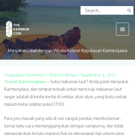
Lewati
Search
ke
for:
konten
Menu
Utam
Manjakan Lidah dengan Wisata Kuliner Kepulauan Karimunjawa
Tinggalkan Komentar
/ Oleh
om firman
/
September 6, 2023
Travel Karimunjawa
– Suka makanan laut? Anda pasti menyukai
Karimunjawa, dan tempat terbaik untuk mencicipi makanan laut
segar adalah di kedai-kedai di sekitar alun-alun, yang buka setiap
malam mulai sekitar pukul 17:00.
Para juru masak yang ada di sini sangat pandai, mereka benar-
benar tahu cara memanggang ikan dengan sempurna, dan tidak
memasak ikan terlalu matang (hal ini merupakan hal umum yang