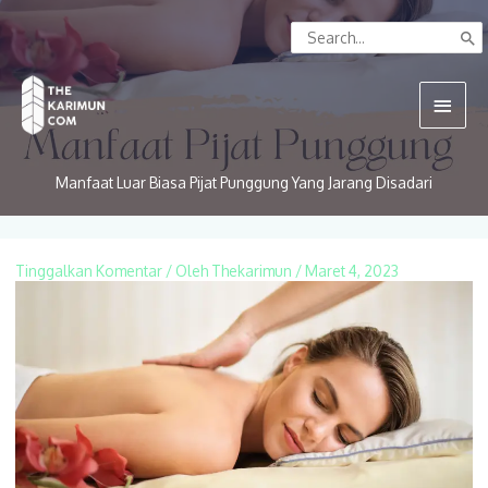
Lewati
Search
ke
for:
konten
Menu
Utam
Manfaat Luar Biasa Pijat Punggung Yang Jarang Disadari
Tinggalkan Komentar
/ Oleh
Thekarimun
/
Maret 4, 2023