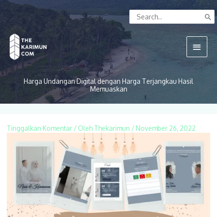
Lewati
Search
ke
for:
konten
Menu
Utam
Harga Undangan Digital dengan Harga Terjangkau Hasil
Memuaskan
Tinggalkan Komentar
/ Oleh
Thekarimun
/
November 26, 2022