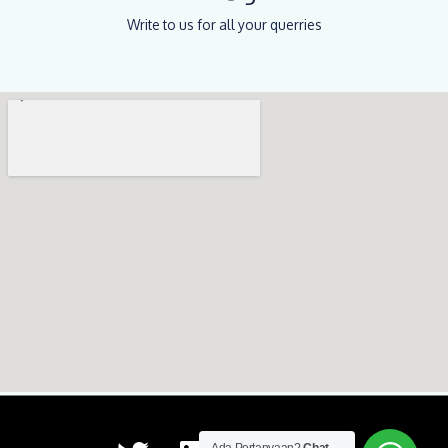
Write to us for all your querries
T
L
I
Y