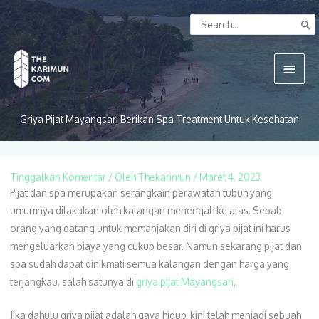
Lewati
Search
ke
for:
konten
Menu
Utam
Griya Pijat Mayangsari Berikan Spa Treatment Untuk Kesehatan
Tinggalkan Komentar
/ Oleh
Thekarimun
/
Maret 4, 2023
Pijat dan spa merupakan serangkain perawatan tubuh yang
umumnya dilakukan oleh kalangan menengah ke atas. Sebab
orang yang datang untuk memanjakan diri di griya pijat ini harus
mengeluarkan biaya yang cukup besar. Namun sekarang pijat dan
spa sudah dapat dinikmati semua kalangan dengan harga yang
terjangkau, salah satunya di
griya pijat Mayangsari
.
Jika dahulu griya pijat adalah gaya hidup, kini telah menjadi sebuah