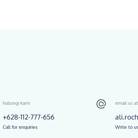
hubungi kami
email us at
+628-112-777-656
ali.ro
Call for enquiries
Write to us