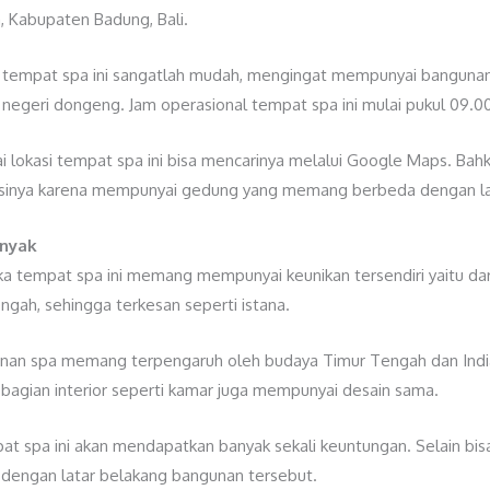
a, Kabupaten Badung, Bali.
 tempat spa ini sangatlah mudah, mengingat mempunyai bangunan 
i negeri dongeng. Jam operasional tempat spa ini mulai pukul 09.0
 lokasi tempat spa ini bisa mencarinya melalui Google Maps. Bah
asinya karena mempunyai gedung yang memang berbeda dengan la
inyak
a tempat spa ini memang mempunyai keunikan tersendiri yaitu dari
ah, sehingga terkesan seperti istana.
n spa memang terpengaruh oleh budaya Timur Tengah dan India. 
 bagian interior seperti kamar juga mempunyai desain sama.
at spa ini akan mendapatkan banyak sekali keuntungan. Selain bi
 dengan latar belakang bangunan tersebut.