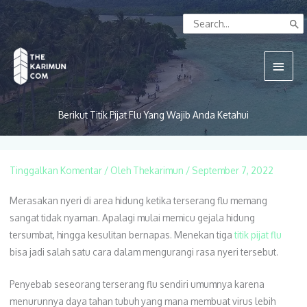
Lewati
Search
ke
for:
konten
Menu
Utam
Berikut Titik Pijat Flu Yang Wajib Anda Ketahui
Tinggalkan Komentar
/ Oleh
Thekarimun
/
September 7, 2022
Merasakan nyeri di area hidung ketika terserang flu memang
sangat tidak nyaman. Apalagi mulai memicu gejala hidung
tersumbat, hingga kesulitan bernapas. Menekan tiga
titik pijat flu
bisa jadi salah satu cara dalam mengurangi rasa nyeri tersebut.
Penyebab seseorang terserang flu sendiri umumnya karena
menurunnya daya tahan tubuh yang mana membuat virus lebih