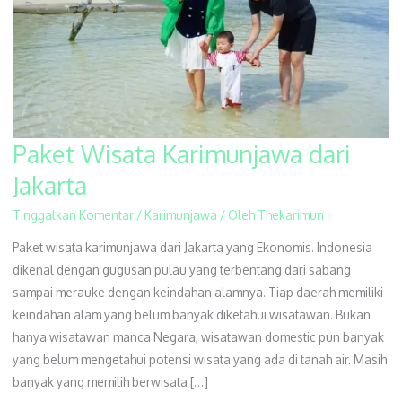
Paket Wisata Karimunjawa dari
Paket
Wisata
Jakarta
Karimunjawa
Tinggalkan Komentar
/
Karimunjawa
/ Oleh
Thekarimun
dari
Jakarta
Paket wisata karimunjawa dari Jakarta yang Ekonomis. Indonesia
dikenal dengan gugusan pulau yang terbentang dari sabang
sampai merauke dengan keindahan alamnya. Tiap daerah memiliki
keindahan alam yang belum banyak diketahui wisatawan. Bukan
hanya wisatawan manca Negara, wisatawan domestic pun banyak
yang belum mengetahui potensi wisata yang ada di tanah air. Masih
banyak yang memilih berwisata […]