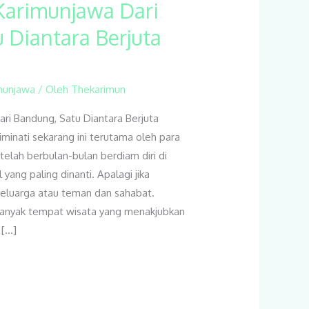
Karimunjawa Dari
 Diantara Berjuta
munjawa
/ Oleh
Thekarimun
ri Bandung, Satu Diantara Berjuta
minati sekarang ini terutama oleh para
elah berbulan-bulan berdiam diri di
yang paling dinanti. Apalagi jika
keluarga atau teman dan sahabat.
banyak tempat wisata yang menakjubkan
 […]