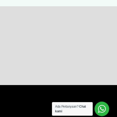
Ada Pertanyaan?
Chat
kami