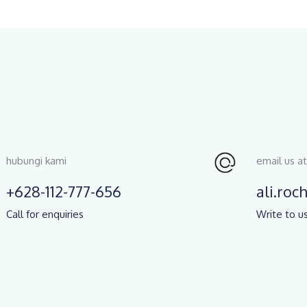
hubungi kami
email us at
+628-112-777-656
ali.ro
Call for enquiries
Write to us