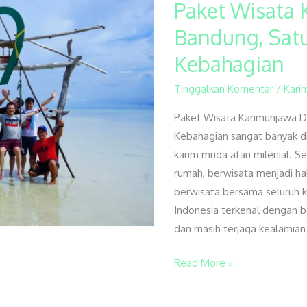
Paket Wisata 
Paket
Wisata
Bandung, Satu
Karimunjawa
Kebahagian
Dari
Bandung,
Tinggalkan Komentar
/
Kari
Satu
Diantara
Paket Wisata Karimunjawa Da
Berjuta
Kebahagian sangat banyak di
Kebahagian
kaum muda atau milenial. Set
rumah, berwisata menjadi hal 
berwisata bersama seluruh 
Indonesia terkenal dengan 
dan masih terjaga kealamian
Read More »