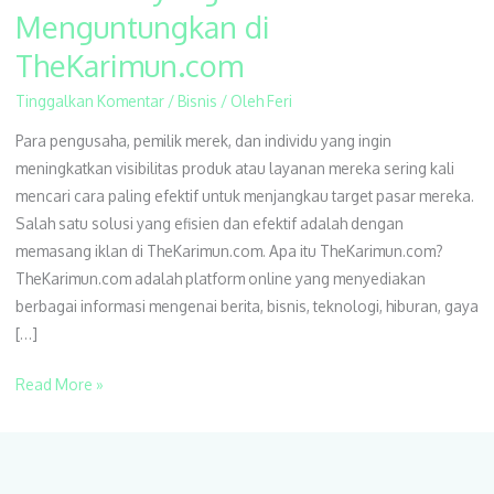
SEO
Menguntungkan di
yang
TheKarimun.com
Efektif
dan
Tinggalkan Komentar
/
Bisnis
/ Oleh
Feri
Menguntungkan
Para pengusaha, pemilik merek, dan individu yang ingin
di
meningkatkan visibilitas produk atau layanan mereka sering kali
TheKarimun.com
mencari cara paling efektif untuk menjangkau target pasar mereka.
Salah satu solusi yang efisien dan efektif adalah dengan
memasang iklan di TheKarimun.com. Apa itu TheKarimun.com?
TheKarimun.com adalah platform online yang menyediakan
berbagai informasi mengenai berita, bisnis, teknologi, hiburan, gaya
[…]
Read More »