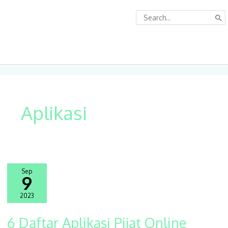
Lewati
Search
ke
for:
konten
Menu
Utam
Aplikasi
Sep
9
2023
6 Daftar Aplikasi Pijat Online
6