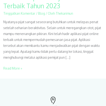
Daftar
Terbaik Tahun 2023
Aplikasi
Tinggalkan Komentar
/
Blog
/ Oleh
Thekarimun
Pijat
Online
Nyatanya pijat sangat seseorang butuhkan untuk melepas penat
Terbaik
setelah seharian beraktivitas. Selain untuk meregangkan otot, pijat
Tahun
mampu menenangkan pikiran. Kini telah hadir aplikasi pijat online
2023
terbaik untuk mempermudah pemesanan jasa pijat. Aplikasi
tersebut akan membantu kamu menjadwalkan pijat dengan waktu
yang tepat. Apalagi kamu tidak perlu datang ke lokasi, tinggal
menghubungi melalui aplikasi pemijat pun […]
Read More »